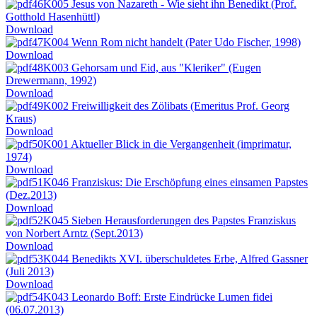
K005 Jesus von Nazareth - Wie sieht ihn Benedikt (Prof.
Gotthold Hasenhüttl)
Download
K004 Wenn Rom nicht handelt (Pater Udo Fischer, 1998)
Download
K003 Gehorsam und Eid, aus "Kleriker" (Eugen
Drewermann, 1992)
Download
K002 Freiwilligkeit des Zölibats (Emeritus Prof. Georg
Kraus)
Download
K001 Aktueller Blick in die Vergangenheit (imprimatur,
1974)
Download
K046 Franziskus: Die Erschöpfung eines einsamen Papstes
(Dez.2013)
Download
K045 Sieben Herausforderungen des Papstes Franziskus
von Norbert Arntz (Sept.2013)
Download
K044 Benedikts XVI. überschuldetes Erbe, Alfred Gassner
(Juli 2013)
Download
K043 Leonardo Boff: Erste Eindrücke Lumen fidei
(06.07.2013)