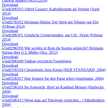
Ludwig Müllers (04.05.2014)
Download
K053 Alfred Gassner: Katholikenräte als Vereine (April
2014)
Download
K052 Hermann Häring: Der Streit um Tebartz-van Elst
(Februar 2014)
Download
K051 Geistliche Geisterstunden, aus CiG, Florin (Februar
2014)
Download
K050 Wie werden in Rom die Karten gemischt? Hermann
Häring über G.L.Müller (Dez. 2013)
Download
K049 Vatikan verschickt Fragebögen
Download
K018 Chronologie Aera Krenn (DER STANDARD, 2004)
Download
K017 Hier können Sie den Papst sehen (imprimatur, 2004)
Download
K016 Ins Angesicht, Brief an Kardinal Meisner (Harbecke,
2004)
Download
K015 Wenn man auf Theologie verzichtet... (Altkatholiken,
2004)