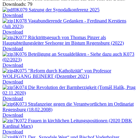
Downloads: 79
K079 Satzung der Synodalkonferenz 2025
Download
K078 Vagabundierende Gedanken - Ferdinand Kerstiens
(Juli 2023)
Download
K077 Rücktrittsgesuch von Thomas Pinzer als
Hauptabteilungsleiter Seelsorge im Bistum Regensburg (2022)
Download
K076 Beteiligung an Sexualdelikten - Siehe dazu auch K073
(02/2023)
Download
K075 "Reform durch Katholizität" von Professor
WOLFGANG BEINERT (Dezember 2021)
Download
K074 Die Revolution der Barmherzigkeit (Tomáš Halík, Prag
02.11.2020)
Download
K073 Strafanzeige gegen die Verantwortlichen im Ordinariat
Regensburg (18.02.2008)
Download
K072 Frauen in kirchlichen Leitungspositionen (2020 DBK
Kardinal Marx)
Download
K071 Der „Synodale Weg“ und Bischof Voderholzer