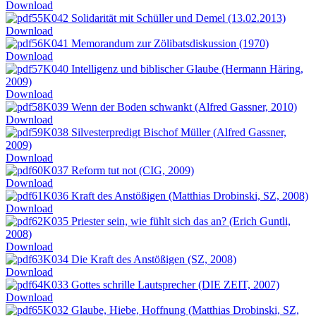
Download
K042 Solidarität mit Schüller und Demel (13.02.2013)
Download
K041 Memorandum zur Zölibatsdiskussion (1970)
Download
K040 Intelligenz und biblischer Glaube (Hermann Häring,
2009)
Download
K039 Wenn der Boden schwankt (Alfred Gassner, 2010)
Download
K038 Silvesterpredigt Bischof Müller (Alfred Gassner,
2009)
Download
K037 Reform tut not (CIG, 2009)
Download
K036 Kraft des Anstößigen (Matthias Drobinski, SZ, 2008)
Download
K035 Priester sein, wie fühlt sich das an? (Erich Guntli,
2008)
Download
K034 Die Kraft des Anstößigen (SZ, 2008)
Download
K033 Gottes schrille Lautsprecher (DIE ZEIT, 2007)
Download
K032 Glaube, Hiebe, Hoffnung (Matthias Drobinski, SZ,