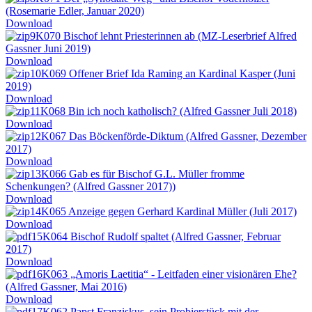
(Rosemarie Edler, Januar 2020)
Download
K070 Bischof lehnt Priesterinnen ab (MZ-Leserbrief Alfred
Gassner Juni 2019)
Download
K069 Offener Brief Ida Raming an Kardinal Kasper (Juni
2019)
Download
K068 Bin ich noch katholisch? (Alfred Gassner Juli 2018)
Download
K067 Das Böckenförde-Diktum (Alfred Gassner, Dezember
2017)
Download
K066 Gab es für Bischof G.L. Müller fromme
Schenkungen? (Alfred Gassner 2017))
Download
K065 Anzeige gegen Gerhard Kardinal Müller (Juli 2017)
Download
K064 Bischof Rudolf spaltet (Alfred Gassner, Februar
2017)
Download
K063 „Amoris Laetitia“ - Leitfaden einer visionären Ehe?
(Alfred Gassner, Mai 2016)
Download
K062 Papst Franziskus, sein Probierstück mit der