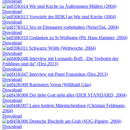
Download
K014 Wir sind Kirche zu Äußerungen Müllers (2004)
Download
K013 Vorwürfe des BDKJ an Wir sind Kirche (2004)
Download
K012 Sex ist Ehepaaren vorbehalten (NeuerTag, 2004)
Download
K010 Gedanken zu St Wolfgang (Pfr. Hans Hammer, 2004)
Download
K011 Schwarze Wölfe (Weltwoche, 2004)
Download
K048 Interview mit Leonardo Boff: „Die Vorboten des
Frühlings sind da“ (Dez.2013)
Download
K047 Interview mit Papst Franziskus (Dez.2013)
Download
K009 Ratzingers Verrat (Willibald Glas)
Download
K008 Der liebe Gott sieht alles (DER STANDARD, 2004)
Download
K007 Laien fordern Mitentscheidung (Christian Feldmann,
2004)
Download
K006 Deutsche Bischöfe am Grab (SOG-Papiere, 2004)
Download