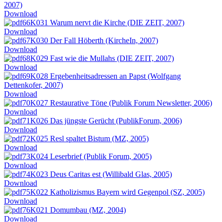
2007)
Download
K031 Warum nervt die Kirche (DIE ZEIT, 2007)
Download
K030 Der Fall Höberth (KircheIn, 2007)
Download
K029 Fast wie die Mullahs (DIE ZEIT, 2007)
Download
K028 Ergebenheitsadressen an Papst (Wolfgang
Dettenkofer, 2007)
Download
K027 Restaurative Töne (Publik Forum Newsletter, 2006)
Download
K026 Das jüngste Gerücht (PublikForum, 2006)
Download
K025 Resl spaltet Bistum (MZ, 2005)
Download
K024 Leserbrief (Publik Forum, 2005)
Download
K023 Deus Caritas est (Willibald Glas, 2005)
Download
K022 Katholizismus Bayern wird Gegenpol (SZ, 2005)
Download
K021 Domumbau (MZ, 2004)
Download