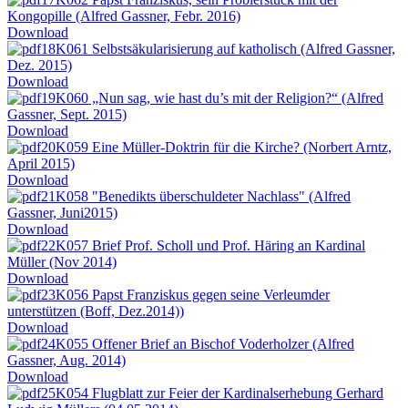
Kongopille (Alfred Gassner, Febr. 2016)
Download
K061 Selbstsäkularisierung auf katholisch (Alfred Gassner,
Dez. 2015)
Download
K060 „Nun sag, wie hast du’s mit der Religion?“ (Alfred
Gassner, Sept. 2015)
Download
K059 Eine Müller-Doktrin für die Kirche? (Norbert Arntz,
April 2015)
Download
K058 "Benedikts überschuldeter Nachlass" (Alfred
Gassner, Juni2015)
Download
K057 Brief Prof. Scholl und Prof. Häring an Kardinal
Müller (Nov 2014)
Download
K056 Papst Franziskus gegen seine Verleumder
unterstützen (Boff, Dez.2014))
Download
K055 Offener Brief an Bischof Voderholzer (Alfred
Gassner, Aug. 2014)
Download
K054 Flugblatt zur Feier der Kardinalserhebung Gerhard